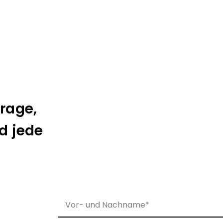
frage,
d jede
Bitte lasse dieses Feld leer.