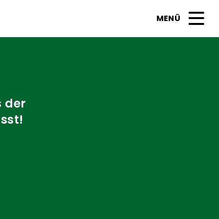
s der
sst!